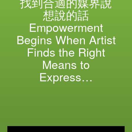
找到合適的媒界說
想說的話
Empowerment
Begins When Artist
Finds the Right
Means to
Express…