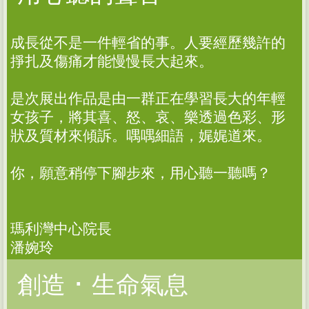
成長從不是一件輕省的事。人要經歷幾許的
掙扎及傷痛才能慢慢長大起來。
是次展出作品是由一群正在學習長大的年輕
女孩子，將其喜、怒、哀、樂透過色彩、形
狀及質材來傾訴。喁喁細語，娓娓道來。
你，願意稍停下腳步來，用心聽一聽嗎？
瑪利灣中心院長
潘婉玲
創造 ･ 生命氣息